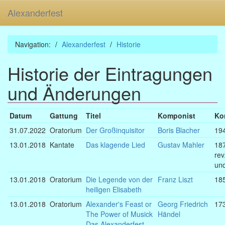
Alexanderfest
Navigation:
Alexanderfest
Historie
Historie der Eintragungen
und Änderungen
Datum
Gattung
Titel
Komponist
Ko
31.07.2022
Oratorium
Der Großinquisitor
Boris Blacher
19
13.01.2018
Kantate
Das klagende Lied
Gustav Mahler
18
rev
un
13.01.2018
Oratorium
Die Legende von der
Franz Liszt
18
heiligen Elisabeth
13.01.2018
Oratorium
Alexander's Feast or
Georg Friedrich
17
The Power of Musick
Händel
Das Alexanderfest