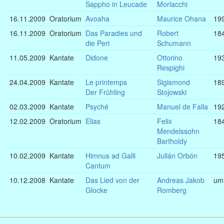
Sappho in Leucade
Morlacchi
16.11.2009
Oratorium
Avoaha
Maurice Ohana
19
16.11.2009
Oratorium
Das Paradies und
Robert
18
die Peri
Schumann
11.05.2009
Kantate
Didone
Ottorino
19
Respighi
24.04.2009
Kantate
Le printemps
Sigismond
18
Der Frühling
Stojowski
02.03.2009
Kantate
Psyché
Manuel de Falla
19
12.02.2009
Oratorium
Elias
Felix
18
Mendelssohn
Bartholdy
10.02.2009
Kantate
Himnus ad Galli
Julián Orbón
19
Cantum
10.12.2008
Kantate
Das Lied von der
Andreas Jakob
um
Glocke
Romberg