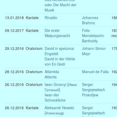
oder Die Macht der
Musik
13.01.2018
Kantate
Rinaldo
Johannes
18
Brahms
09.12.2017
Kantate
Die erste
Felix
183
Walpurgisnacht
Mendelssohn
rev
Bartholdy
29.12.2016
Oratorium
David in spelunca
Johann Simon
17
Engaddi
Mayr
David in der Höhle
von En Gedi
28.12.2016
Oratorium
Atlántida
Manuel de Falla
19
Atlantis
26.12.2016
Oratorium
Iwan Grosnyi [Иван
Sergei
19
Грозный]
Sergejewitsch
Iwan der
Prokofjew
Schreckliche
26.12.2016
Kantate
Aleksandr Newski
Sergei
19
[Александр
Sergejewitsch