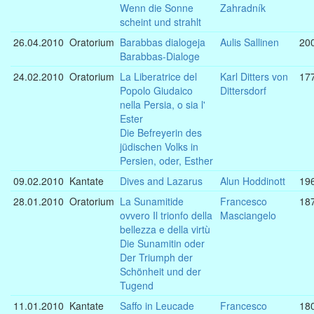
Wenn die Sonne
Zahradník
scheint und strahlt
26.04.2010
Oratorium
Barabbas dialogeja
Aulis Sallinen
20
Barabbas-Dialoge
24.02.2010
Oratorium
La Liberatrice del
Karl Ditters von
17
Popolo Giudaico
Dittersdorf
nella Persia, o sia l'
Ester
Die Befreyerin des
jüdischen Volks in
Persien, oder, Esther
09.02.2010
Kantate
Dives and Lazarus
Alun Hoddinott
19
28.01.2010
Oratorium
La Sunamitide
Francesco
18
ovvero Il trionfo della
Masciangelo
bellezza e della virtù
Die Sunamitin oder
Der Triumph der
Schönheit und der
Tugend
11.01.2010
Kantate
Saffo in Leucade
Francesco
18