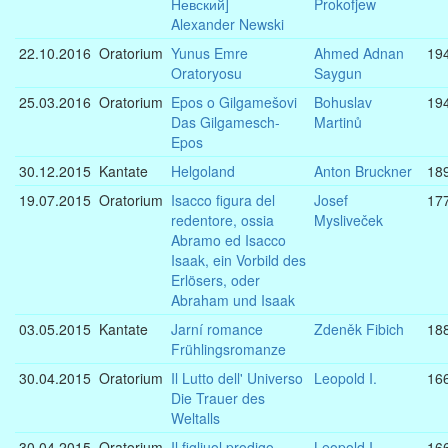
Невский]
Prokofjew
Alexander Newski
22.10.2016
Oratorium
Yunus Emre
Ahmed Adnan
19
Oratoryosu
Saygun
25.03.2016
Oratorium
Epos o Gilgamešovi
Bohuslav
19
Das Gilgamesch-
Martinů
Epos
30.12.2015
Kantate
Helgoland
Anton Bruckner
18
19.07.2015
Oratorium
Isacco figura del
Josef
17
redentore, ossia
Mysliveček
Abramo ed Isacco
Isaak, ein Vorbild des
Erlösers, oder
Abraham und Isaak
03.05.2015
Kantate
Jarní romance
Zdeněk Fibich
18
Frühlingsromanze
30.04.2015
Oratorium
Il Lutto dell' Universo
Leopold I.
16
Die Trauer des
Weltalls
30.04.2015
Oratorium
Il figliuol prodigo
Leopold I.
16