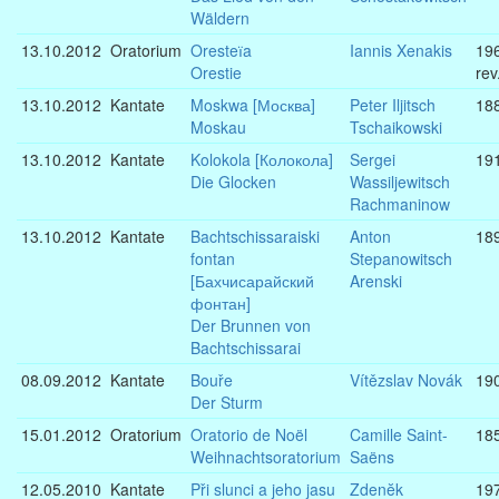
Wäldern
13.10.2012
Oratorium
Oresteїa
Iannis Xenakis
19
Orestie
rev
13.10.2012
Kantate
Moskwa [Москва]
Peter Iljitsch
18
Moskau
Tschaikowski
13.10.2012
Kantate
Kolokola [Колокола]
Sergei
19
Die Glocken
Wassiljewitsch
Rachmaninow
13.10.2012
Kantate
Bachtschissaraiski
Anton
18
fontan
Stepanowitsch
[Бахчисарайский
Arenski
фонтан]
Der Brunnen von
Bachtschissarai
08.09.2012
Kantate
Bouře
Vítězslav Novák
19
Der Sturm
15.01.2012
Oratorium
Oratorio de Noël
Camille Saint-
18
Weihnachtsoratorium
Saëns
12.05.2010
Kantate
Při slunci a jeho jasu
Zdenĕk
19