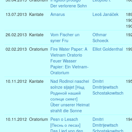
Der verlorene Sohn
13.07.2013
Kantate
Amarus
Leoš Janáček
189
19
19
26.02.2013
Kantate
Vom Fischer un
Othmar
19
syner Fru
Schoeck
02.02.2013
Oratorium
Fire Water Paper: A
Elliot Goldenthal
19
Vietnam Oratorio
Feuer Wasser
Papier: Ein Vietnam-
Oratorium
10.11.2012
Kantate
Nad Rodinoi naschei
Dmitri
19
solnze sijajet [Над
Dmitrijewitsch
Родиной нашей
Schostakowitsch
солнце сияет]
Über unserer Heimat
strahlt die Sonne
10.11.2012
Oratorium
Pesn o Lesach
Dmitri
19
[Песнь о лесах]
Dmitrijewitsch
Das Lied von den
Schostakowitsch