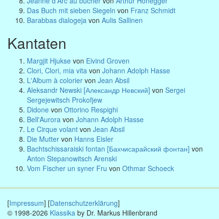
Jeanne d'Arc au bûcher
von
Arthur Honegger
Das Buch mit sieben Siegeln
von
Franz Schmidt
Barabbas dialogeja
von
Aulis Sallinen
Kantaten
Margjit Hjukse
von
Eivind Groven
Clori, Clori, mia vita
von
Johann Adolph Hasse
L'Album à colorier
von
Jean Absil
Aleksandr Newski [Александр Невский]
von
Sergei
Sergejewitsch Prokofjew
Didone
von
Ottorino Respighi
Bell'Aurora
von
Johann Adolph Hasse
Le Cirque volant
von
Jean Absil
Die Mutter
von
Hanns Eisler
Bachtschissaraiski fontan [Бахчисарайский фонтан]
von
Anton Stepanowitsch Arenski
Vom Fischer un syner Fru
von
Othmar Schoeck
[
Impressum
] [
Datenschutzerklärung
]
© 1998-2026
Klassika
by Dr. Markus Hillenbrand