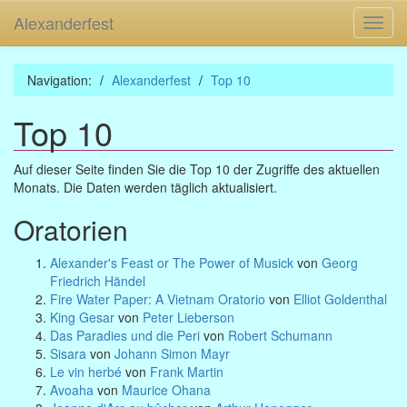
Alexanderfest
Toggl
navig
Navigation:
Alexanderfest
Top 10
Top 10
Auf dieser Seite finden Sie die Top 10 der Zugriffe des aktuellen
Monats. Die Daten werden täglich aktualisiert.
Oratorien
Alexander's Feast or The Power of Musick
von
Georg
Friedrich Händel
Fire Water Paper: A Vietnam Oratorio
von
Elliot Goldenthal
King Gesar
von
Peter Lieberson
Das Paradies und die Peri
von
Robert Schumann
Sisara
von
Johann Simon Mayr
Le vin herbé
von
Frank Martin
Avoaha
von
Maurice Ohana