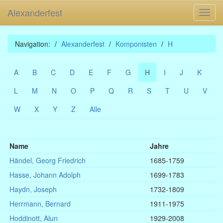
Alexanderfest
Toggl
navig
Navigation:
Alexanderfest
Komponisten
H
A
B
C
D
E
F
G
H
I
J
K
L
M
N
O
P
Q
R
S
T
U
V
W
X
Y
Z
Alle
Name
Jahre
Händel, Georg Friedrich
1685-1759
Hasse, Johann Adolph
1699-1783
Haydn, Joseph
1732-1809
Herrmann, Bernard
1911-1975
Hoddinott, Alun
1929-2008